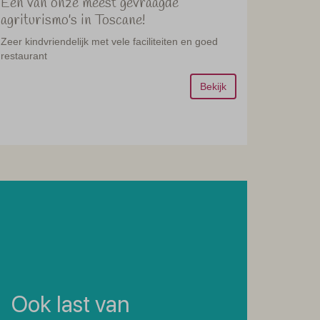
Eén van onze meest gevraagde
agriturismo's in Toscane!
Zeer kindvriendelijk met vele faciliteiten en goed
restaurant
Bekijk
Ook last van