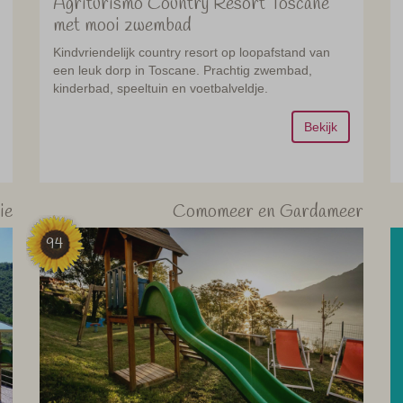
Agriturismo Country Resort Toscane
met mooi zwembad
Kindvriendelijk country resort op loopafstand van
een leuk dorp in Toscane. Prachtig zwembad,
kinderbad, speeltuin en voetbalveldje.
Bekijk
ie
Comomeer en Gardameer
94