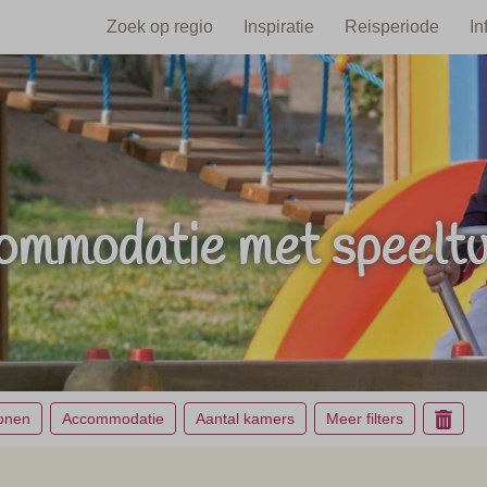
Zoek op regio
Inspiratie
Reisperiode
In
mmodatie met speeltu
sonen
Accommodatie
Aantal kamers
Meer filters