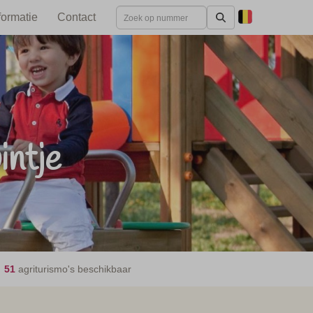
formatie
Contact
intje
51
agriturismo's beschikbaar