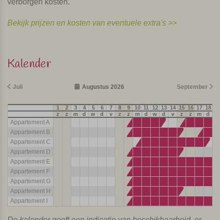
verborgen kosten.
Bekijk prijzen en kosten van eventuele extra's >>
Kalender
Juli
Augustus 2026
September
1
2
3
4
5
6
7
8
9
10
11
12
13
14
15
16
17
18
19
z
z
m
d
w
d
v
z
z
m
d
w
d
v
z
z
m
d
w
Appartement A
Appartement B
Appartement C
Appartement D
Appartement E
Appartement F
Appartement G
Appartement H
Appartement I
De kalender geeft een indicatie van beschikbaarheid, er