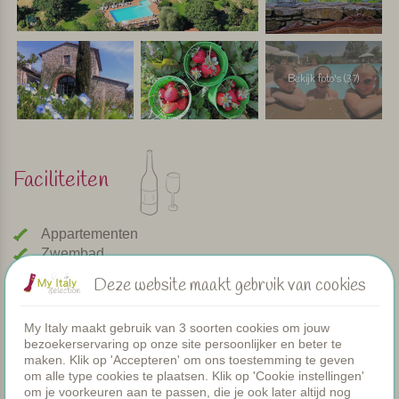
Bekijk foto's (37)
Faciliteiten
Appartementen
Zwembad
Restaurant
Deze website maakt gebruik van cookies
Kamers
Peuterbadje
My Italy maakt gebruik van 3 soorten cookies om jouw
Gezamenlijke diners
bezoekerservaring op onze site persoonlijker en beter te
WIFI
maken. Klik op 'Accepteren' om ons toestemming te geven
om alle type cookies te plaatsen. Klik op 'Cookie instellingen'
Verwarmd zwembad
om je voorkeuren aan te passen, die je ook later altijd nog