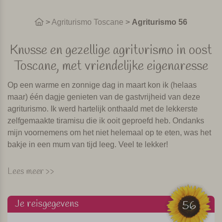
>
Agriturismo Toscane
>
Agriturismo 56
Knusse en gezellige agriturismo in oost
Toscane, met vriendelijke eigenaresse
Op een warme en zonnige dag in maart kon ik (helaas
maar) één dagje genieten van de gastvrijheid van deze
agriturismo. Ik werd hartelijk onthaald met de lekkerste
zelfgemaakte tiramisu die ik ooit geproefd heb. Ondanks
mijn voornemens om het niet helemaal op te eten, was het
bakje in een mum van tijd leeg. Veel te lekker!
Bij deze agriturismo voel je je direct thuis. De agriturismo
Lees meer >>
ademt een ontspannen en gezellige sfeer uit. Het heeft een
mooi zwembad met apart kindergedeelte, een speeltuin,
Je reisgegevens
een groot speelveld en twee pizza ovens waar in het
56
hoogseizoen eens per week met de kinderen pizza's