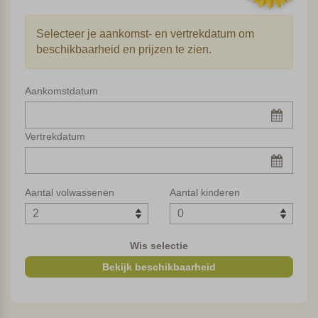
gebakken worden. Ook is er een restaurant met groot
terras waar bij voldoende interesse drie keer per week
Selecteer je aankomst- en vertrekdatum om
buiten aan lange tafels gegeten wordt. In de zomer komen
beschikbaarheid en prijzen te zien.
er af en toe ook een paar zwijntjes en ponies bij de
agriturismo op bezoek.
Aankomstdatum
De appartementen
De eigenaresse houdt ervan om antiekmarktjes af te
Vertrekdatum
struinen op zoek naar snuisterijen en meubels die ze zelf
kan opknappen. En dat zie je terug in de inrichting van de
appartementen. Een gezellige en persoonlijke mix van
Aantal volwassenen
Aantal kinderen
diverse stijlen die helemaal bij de sfeer van deze
agriturismo past.
Wis selectie
De agriturismo heeft 9 appartementen. Alle appartementen
Bekijk beschikbaarheid
hebben een eigen terrasje en zijn voorzien van sateliet TV,
airco(niet inbegrepen in de huurprijs) en
een afwasmachine en magnetronin de keuken. Sommige