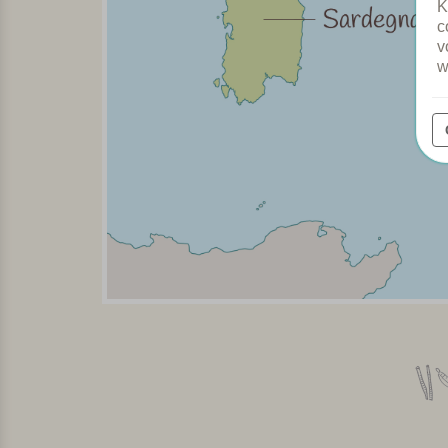
K
c
v
w