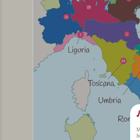
28
16
1
1
84
M
b