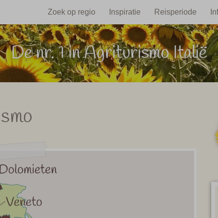
Zoek op regio
Inspiratie
Reisperiode
In
De nr. 1 in Agriturismo Italië
rismo