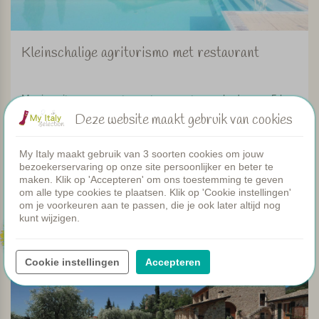
Kleinschalige agriturismo met restaurant
Mooie suites en appartementen, groot zwembad en op 5 km
van Sirmione
Deze website maakt gebruik van cookies
Bekijk
My Italy maakt gebruik van 3 soorten cookies om jouw
bezoekerservaring op onze site persoonlijker en beter te
maken. Klik op 'Accepteren' om ons toestemming te geven
om alle type cookies te plaatsen. Klik op 'Cookie instellingen'
om je voorkeuren aan te passen, die je ook later altijd nog
Vakantie Gardameer
kunt wijzigen.
102
Cookie instellingen
Accepteren