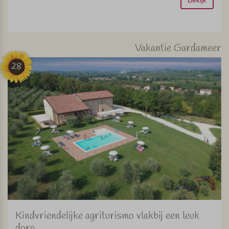
Bekijk
Vakantie Gardameer
28
Kindvriendelijke agriturismo vlakbij een leuk
dorp