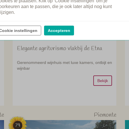
ookies te plaatsen. Klik op 'Cookie instellingen' om je
oorkeuren aan te passen, die je ook later altijd nog kunt
ijzigen.
Cookie instellingen
Accepteren
Elegante agriturismo vlakbij de Etna
Gerenommeerd wijnhuis met luxe kamers, ontbijt en
wijnbar
Bekijk
te
Piemonte
74