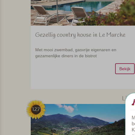
Gezellig country house in Le Marche
Met mooi zwembad, gasvrije eigenaren en
gezamenlijke diners in de bistrot
Bekijk
Ligur
127
M
b
K