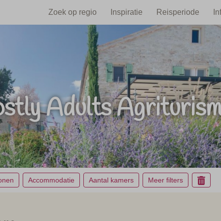
Zoek op regio
Inspiratie
Reisperiode
In
stly Adults Agriturism
sonen
Accommodatie
Aantal kamers
Meer filters