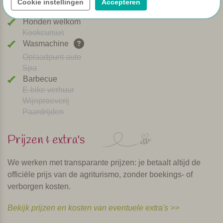
Cookie instellingen
Accepteren
Afwasmachine
Honden welkom
Kookcursus
Wasmachine
Oplaadpunt auto
Spa
Barbecue
E-bike verhuur
Wijnproeverij
Paardrijden
Prijzen & extra's
We werken met transparante prijzen: je betaalt altijd de
officiële prijs van de agriturismo, zonder boekings- of
verborgen kosten.
Bekijk prijzen en kosten van eventuele extra's >>