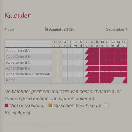
Kalender
Juli
Augustus 2026
September
1
2
3
4
5
6
7
8
9
10
11
12
13
14
15
z
z
m
d
w
d
v
z
z
m
d
w
d
v
z
Appartement A
Appartement B
Appartement C
Appartement D
Appartementen 2 personen
Kamer
De kalender geeft een indicatie van beschikbaarheid, er
kunnen geen rechten aan worden ontleend.
Niet beschikbaar
Misschien beschikbaar
Beschikbaar
Kalender laatst bijgewerkt: Actueel