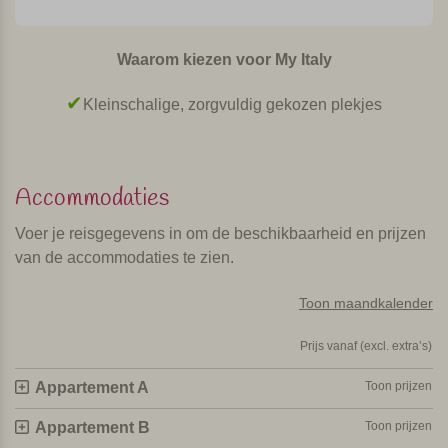
Kortom
Agriturismo met mooi zwembad en comfortabel ingerichtte
Waarom kiezen voor My Italy
appartementen en kamers. Minder rustig gelegen
agriturismo, maar wel makkelijk te bereiken en dus
Kleinschalige, zorgvuldig gekozen plekjes
geschikt als vertrekpunt voor dagtripjes en excursies.
Persoonlijk geselecteerd en bezocht door Margot De Kruif – My Italy
Accommodaties
Voer je reisgegevens in om de beschikbaarheid en prijzen
van de accommodaties te zien.
Toon maandkalender
Prijs vanaf (excl. extra’s)
Appartement A
Toon prijzen
Appartement B
Toon prijzen