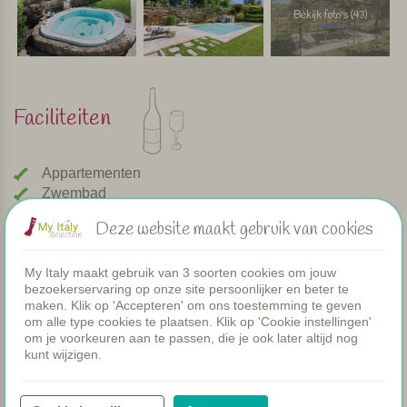
Bekijk foto's (43)
Faciliteiten
Appartementen
Zwembad
Restaurant
Deze website maakt gebruik van cookies
Kamers
Peuterbadje
My Italy maakt gebruik van 3 soorten cookies om jouw
Gezamenlijke diners
bezoekerservaring op onze site persoonlijker en beter te
WIFI
maken. Klik op 'Accepteren' om ons toestemming te geven
Verwarmd zwembad
om alle type cookies te plaatsen. Klik op 'Cookie instellingen'
Ontbijt
om je voorkeuren aan te passen, die je ook later altijd nog
kunt wijzigen.
Airco
Speeltuintje
Brood service