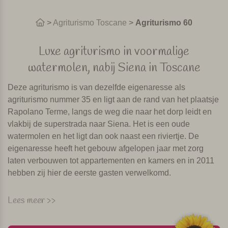
>
Agriturismo Toscane
>
Agriturismo 60
Luxe agriturismo in voormalige
watermolen, nabij Siena in Toscane
Deze agriturismo is van dezelfde eigenaresse als
agriturismo nummer 35 en ligt aan de rand van het plaatsje
Rapolano Terme, langs de weg die naar het dorp leidt en
vlakbij de superstrada naar Siena. Het is een oude
watermolen en het ligt dan ook naast een riviertje. De
eigenaresse heeft het gebouw afgelopen jaar met zorg
laten verbouwen tot appartementen en kamers en in 2011
hebben zij hier de eerste gasten verwelkomd.
Rapolano Terme is bekend vanwege haar thermen. Er zijn
Lees meer >>
ook enkele winkeltjes en restaurantjes te vinden. Asciano
is een iets grotere plaats en ligt op circa 7 kilometer van de