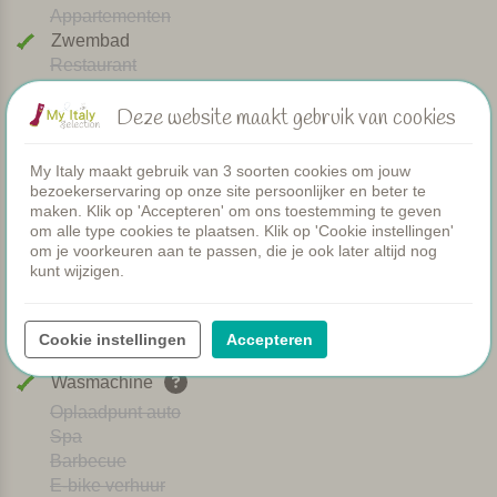
Appartementen
Zwembad
Restaurant
Kamers
Peuterbadje
Deze website maakt gebruik van cookies
Gezamenlijke diners
WIFI
My Italy maakt gebruik van 3 soorten cookies om jouw
Verwarmd zwembad
bezoekerservaring op onze site persoonlijker en beter te
Ontbijt
maken. Klik op 'Accepteren' om ons toestemming te geven
om alle type cookies te plaatsen. Klik op 'Cookie instellingen'
Airco
om je voorkeuren aan te passen, die je ook later altijd nog
Speeltuintje
kunt wijzigen.
Brood service
Afwasmachine
Honden welkom
Cookie instellingen
Accepteren
Kookcursus
Wasmachine
Oplaadpunt auto
Spa
Barbecue
E-bike verhuur