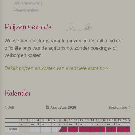
Wijnproeverij
Paardrijden
Prijzen & extra's
We werken met transparante prijzen: je betaalt altijd de
officiële prijs van de agriturismo, zonder boekings- of
verborgen kosten.
Bekijk prijzen en kosten van eventuele extra's >>
Kalender
Juli
Augustus 2026
September
1
2
3
4
5
6
7
8
9
10
11
12
13
14
15
16
17
18
19
20
21
z
z
m
d
w
d
v
z
z
m
d
w
d
v
z
z
m
d
w
d
v
Kamer